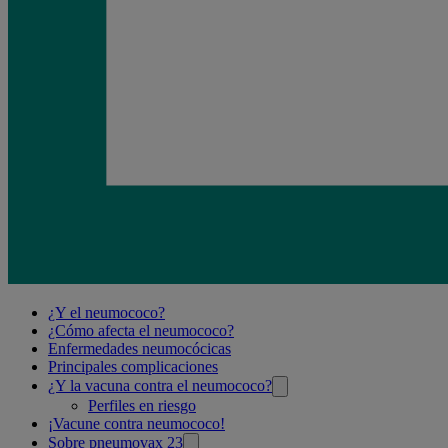
Related
¿Y el neumococo?
¿Cómo afecta el neumococo?
pages
Enfermedades neumocócicas
Principales complicaciones
¿Y la vacuna contra el neumococo?
Perfiles en riesgo
¡Vacune contra neumococo!
Sobre pneumovax 23