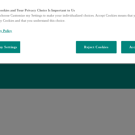
Cookies and Your Privacy Choice Is Important to Us
choose Customize my Settings to make your individualized choices. Accept Cookies means that y
ty Cookies and that you understand this choice.
y Policy
y Settings
Reject Cookies
Acc