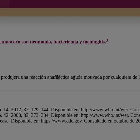
3
neumococo son neumonía, bacteriemia y meningitis.
 produjera una reacción anafiláctica aguda motivada por cualquiera de 
. 14, 2012, 87, 129–144. Disponible en: http://www.who.int/wer. Cons
. 42, 2008, 83, 373–384. Disponible en: http://www.who.int/wer. Cons
ease. Disponible en: https://www.cdc.gov. Consultado en octubre de 2