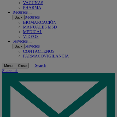
VACUNAS
PHARMA
Recursos
Open
Recursos
Back
submenu
BIOMARCACIÓN
MANUALES MSD
MEDICAL
VIDEOS
Servicios
Open
Servicios
Back
submenu
CONTÁCTENOS
FARMACOVIGILANCIA
Search
Menu
Close
Share this