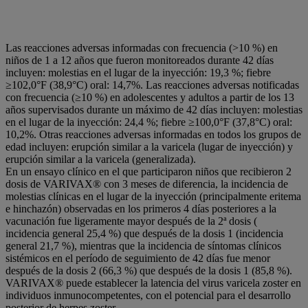
Las reacciones adversas informadas con frecuencia (>10 %) en
niños de 1 a 12 años que fueron monitoreados durante 42 días
incluyen: molestias en el lugar de la inyección: 19,3 %; fiebre
≥102,0°F (38,9°C) oral: 14,7%. Las reacciones adversas notificadas
con frecuencia (≥10 %) en adolescentes y adultos a partir de los 13
años supervisados durante un máximo de 42 días incluyen: molestias
en el lugar de la inyección: 24,4 %; fiebre ≥100,0°F (37,8°C) oral:
10,2%. Otras reacciones adversas informadas en todos los grupos de
edad incluyen: erupción similar a la varicela (lugar de inyección) y
erupción similar a la varicela (generalizada).
En un ensayo clínico en el que participaron niños que recibieron 2
dosis de VARIVAX® con 3 meses de diferencia, la incidencia de
molestias clínicas en el lugar de la inyección (principalmente eritema
e hinchazón) observadas en los primeros 4 días posteriores a la
vacunación fue ligeramente mayor después de la 2ª dosis (
incidencia general 25,4 %) que después de la dosis 1 (incidencia
general 21,7 %), mientras que la incidencia de síntomas clínicos
sistémicos en el período de seguimiento de 42 días fue menor
después de la dosis 2 (66,3 %) que después de la dosis 1 (85,8 %).
VARIVAX® puede establecer la latencia del virus varicela zoster en
individuos inmunocompetentes, con el potencial para el desarrollo
posterior de herpes zoster.