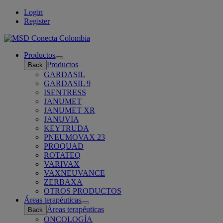
Login
Register
Productos
Open
Productos
Back
submenu
GARDASIL
GARDASIL 9
ISENTRESS
JANUMET
JANUMET XR
JANUVIA
KEYTRUDA
PNEUMOVAX 23
PROQUAD
ROTATEQ
VARIVAX
VAXNEUVANCE
ZERBAXA
OTROS PRODUCTOS
Áreas terapéuticas
Open
Áreas terapéuticas
Back
submenu
ONCOLOGÍA