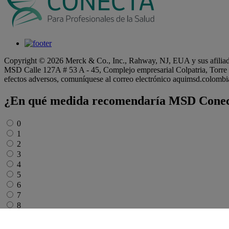
Copyright © 2026 Merck & Co., Inc., Rahway, NJ, EUA y sus afiliada
MSD Calle 127A # 53 A - 45, Complejo empresarial Colpatria, Torre 3 
efectos adversos, comuníquese al correo electrónico aquimsd.colo
¿En qué medida recomendaría MSD Cone
Untitled
*
0
1
2
3
4
5
6
7
8
9
10