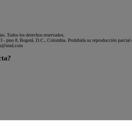
s. Todos los derechos reservados.
- piso 8, Bogotá, D.C., Colombia. Prohibida su reproducción parcial o 
mbia@msd.com
cta?