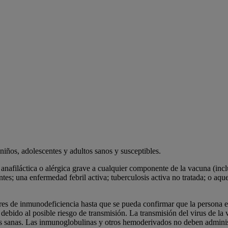
ños, adolescentes y adultos sanos y susceptibles.
iláctica o alérgica grave a cualquier componente de la vacuna (inclui
es; una enfermedad febril activa; tuberculosis activa no tratada; o aq
es de inmunodeficiencia hasta que se pueda confirmar que la persona e
 debido al posible riesgo de transmisión. La transmisión del virus de la v
rsonas sanas. Las inmunoglobulinas y otros hemoderivados no deben ad