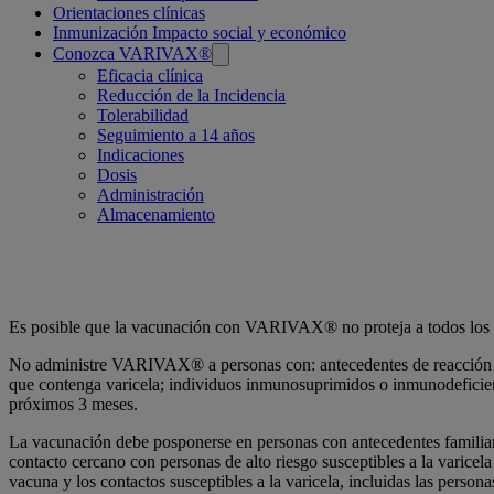
Orientaciones clínicas
Inmunización Impacto social y económico
Conozca VARIVAX®
Eficacia clínica
Reducción de la Incidencia
Tolerabilidad
Seguimiento a 14 años
Indicaciones
Dosis
Administración
Almacenamiento
Indicaciones
Es posible que la vacunación con VARIVAX® no proteja a todos los ni
No administre VARIVAX® a personas con: antecedentes de reacción anaf
que contenga varicela; individuos inmunosuprimidos o inmunodeficient
próximos 3 meses.
La vacunación debe posponerse en personas con antecedentes familiar
contacto cercano con personas de alto riesgo susceptibles a la varicela
vacuna y los contactos susceptibles a la varicela, incluidas las pe