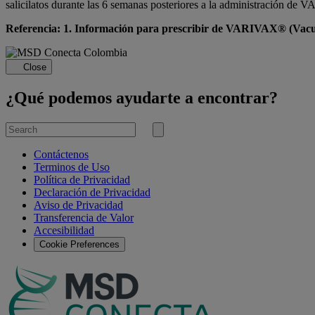
salicilatos durante las 6 semanas posteriores a la administración de
Referencia: 1. Información para prescribir de VARIVAX® (Vacuna
Close
¿Qué podemos ayudarte a encontrar?
Search
for
Submit
search
Contáctenos
Terminos de Uso
Política de Privacidad
Declaración de Privacidad
Aviso de Privacidad
Transferencia de Valor
Accesibilidad
Cookie Preferences