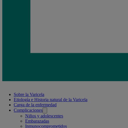
Related
Sobre la Varicela
Etiología e Historia natural de la Varicela
pages
Carga de la enfermedad
Complicaciones
Niños y adolescentes
Embarazadas
Inmunocomprometidos