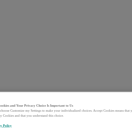
Cookies and Your Privacy Choice Is Important to Us
choose Customize my Settings to make your individualized choices. Accept Cookies means that y
ty Cookies and that you understand this choice.
y Policy