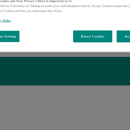
Cookies and Your Privacy Choice Is Important to Us
choose Customize my Settings to make your individualized choices. Accept Cookies means that y
ty Cookies and that you understand this choice.
y Policy
y Settings
Reject Cookies
Acc