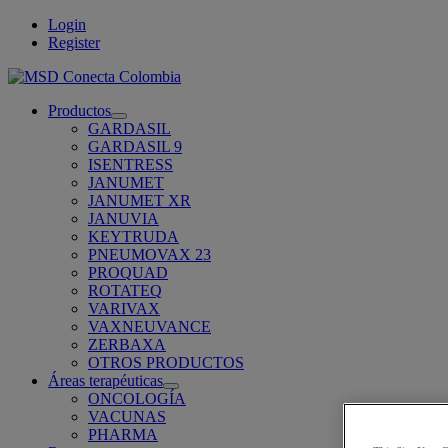
Login
Register
Productos
Open
GARDASIL
submenu
GARDASIL 9
ISENTRESS
JANUMET
JANUMET XR
JANUVIA
KEYTRUDA
PNEUMOVAX 23
PROQUAD
ROTATEQ
VARIVAX
VAXNEUVANCE
ZERBAXA
OTROS PRODUCTOS
Áreas terapéuticas
Open
ONCOLOGÍA
submenu
VACUNAS
PHARMA