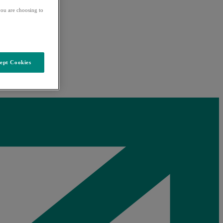
ou are choosing to
ept Cookies