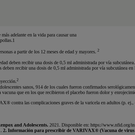
e más adelante en la vida para causar una
pollas.1
2
personas a partir de los 12 meses de edad y mayores.
edad deben recibir una dosis de 0,5 ml administrada por vía subcutánea
s deben recibir una dosis de 0,5 ml administrada por vía subcutánea en 
2
inyección.
olescentes sanos, 914 de los cuales fueron confirmados serológicamente 
a vacuna que en los que recibieron el placebo fueron dolor y enrojecimien
® contra las complicaciones graves de la varicela en adultos (p. ej., en
ckenpox and Adolescents.
2021. Disponible en: https://www.nfid.org/inf
1.
2. Información para prescribir de VARIVAX® (Vacuna de virus vi