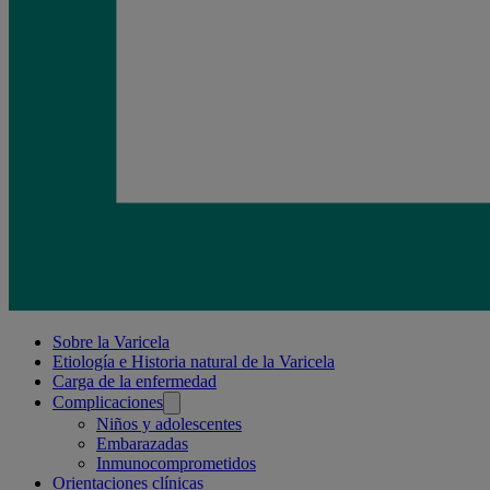
Related
Sobre la Varicela
Etiología e Historia natural de la Varicela
pages
Carga de la enfermedad
Complicaciones
Niños y adolescentes
Embarazadas
Inmunocomprometidos
Orientaciones clínicas